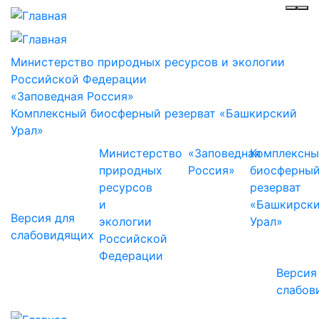
Инф
Ме
Министерство природных ресурсов и экологии
Российской Федерации
«Заповедная Россия»
Комплексный биосферный резерват «Башкирский
Урал»
Министерство
«Заповедная
Комплексн
природных
Россия»
биосферны
ресурсов
резерват
и
«Башкирск
Версия для
экологии
Урал»
слабовидящих
Российской
Федерации
Версия
слабов