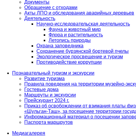
Документы
Обращение с отходами
Акты ЛПО и обследования аварийных деревьев
Деятельность
Научно-исследовательская деятельность
Фауна и животный мир
Флора и растительность
Летопись природы
Охрана заповедника
Сохранение бурзянской бортевой пчелы
Экологическое просвещение и туризм
Противодействие коррупции
Познавательный туризм и экскурсии
Развитие туризма
Правила поведения на территории музейно-экск
Гостевые дома
Маршруты и экскурсии
Прейскурант 2024 г.
Приказ об освобождении от взимания платы физ
«Шульган-Таш», за посещение территории госуд
Информационный материал о посещении запов
Паспорта маршрутов
Медиагалерея