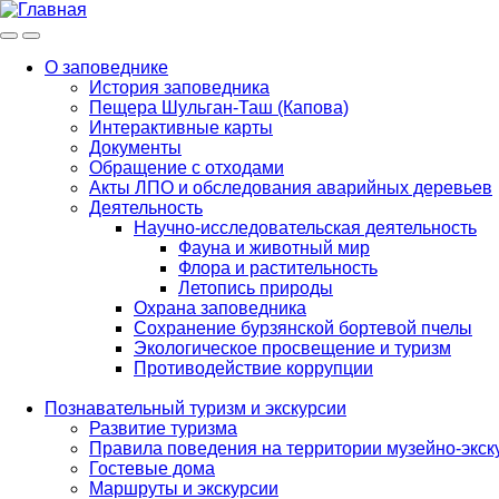
Меню
Инфо
О заповеднике
История заповедника
Main
Пещера Шульган-Таш (Капова)
navigation
Интерактивные карты
Документы
Обращение с отходами
Акты ЛПО и обследования аварийных деревьев
Деятельность
Научно-исследовательская деятельность
Фауна и животный мир
Флора и растительность
Летопись природы
Охрана заповедника
Сохранение бурзянской бортевой пчелы
Экологическое просвещение и туризм
Противодействие коррупции
Познавательный туризм и экскурсии
Развитие туризма
Правила поведения на территории музейно-экск
Гостевые дома
Маршруты и экскурсии