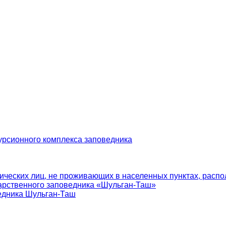
урсионного комплекса заповедника
ических лиц, не проживающих в населенных пунктах, распо
арственного заповедника «Шульган-Таш»
едника Шульган-Таш