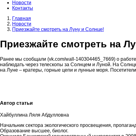
Новости
Контакты
Главная
Новости
Строка
Приезжайте смотреть на Луну и Солнце!
навигации
Приезжайте смотреть на Лу
Ранее мы сообщали (vk.com/wall-140304465_7669) о работе
наблюдать через телескопы за Солнцем и Луной. На Солнце
на Луне – кратеры, горные цепи и лунные моря. Посетите
Автор статьи
Хайбуллина Ляля Абдулловна
Начальник сектора экологического просвещения, пропаган
Образование высшее, биолог.