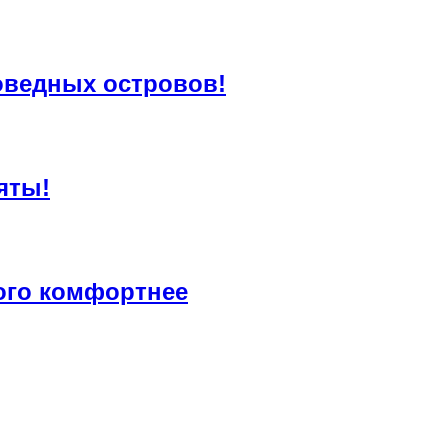
оведных островов!
яты!
ого комфортнее