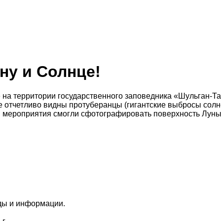
ну и Солнце!
 на территории государственного заповедника «Шульган-Та
 отчетливо видны протуберанцы (гигантские выбросы солне
ли мероприятия смогли сфотографировать поверхность Луны
ды и информации.