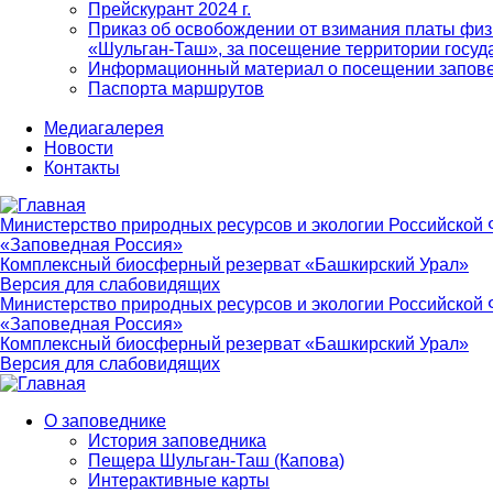
Прейскурант 2024 г.
Приказ об освобождении от взимания платы физ
«Шульган-Таш», за посещение территории госуд
Информационный материал о посещении запов
Паспорта маршрутов
Медиагалерея
Новости
Контакты
Министерство природных ресурсов и экологии Российской
«Заповедная Россия»
Комплексный биосферный резерват «Башкирский Урал»
Версия для слабовидящих
Министерство природных ресурсов и экологии Российской
«Заповедная Россия»
Комплексный биосферный резерват «Башкирский Урал»
Версия для слабовидящих
О заповеднике
История заповедника
Main
Пещера Шульган-Таш (Капова)
navigation
Интерактивные карты