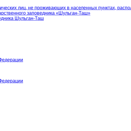
ических лиц, не проживающих в населенных пунктах, распо
арственного заповедника «Шульган-Таш»
едника Шульган-Таш
 Федерации
 Федерации