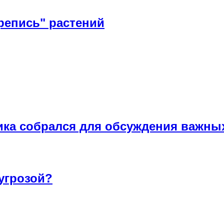
репись" растений
ика собрался для обсуждения важны
угрозой?