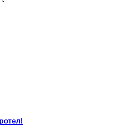
г.
ротел!