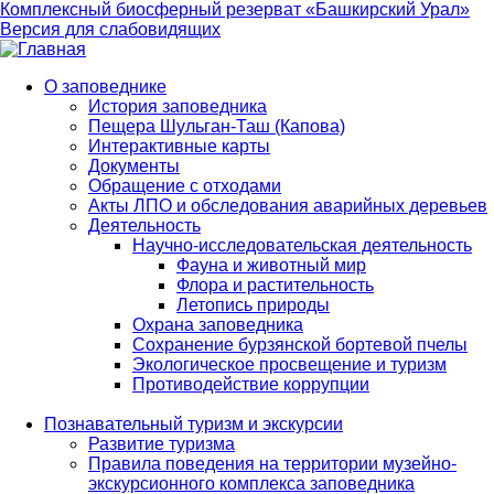
Комплексный биосферный резерват «Башкирский Урал»
Версия для слабовидящих
О заповеднике
История заповедника
Main
Пещера Шульган-Таш (Капова)
navigation
Интерактивные карты
Документы
Обращение с отходами
Акты ЛПО и обследования аварийных деревьев
Деятельность
Научно-исследовательская деятельность
Фауна и животный мир
Флора и растительность
Летопись природы
Охрана заповедника
Сохранение бурзянской бортевой пчелы
Экологическое просвещение и туризм
Противодействие коррупции
Познавательный туризм и экскурсии
Развитие туризма
Правила поведения на территории музейно-
экскурсионного комплекса заповедника