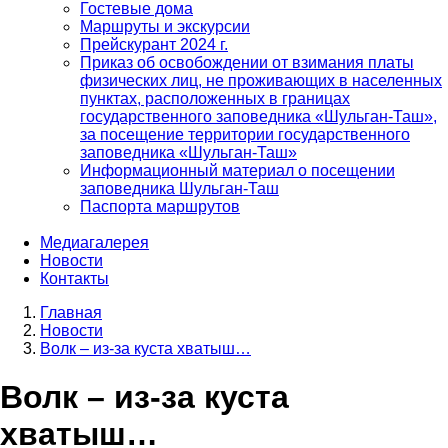
Гостевые дома
Маршруты и экскурсии
Прейскурант 2024 г.
Приказ об освобождении от взимания платы
физических лиц, не проживающих в населенных
пунктах, расположенных в границах
государственного заповедника «Шульган-Таш»,
за посещение территории государственного
заповедника «Шульган-Таш»
Информационный материал о посещении
заповедника Шульган-Таш
Паспорта маршрутов
Медиагалерея
Новости
Контакты
Главная
Новости
Строка
Волк – из-за куста хватыш…
навигации
Волк – из-за куста
хватыш…