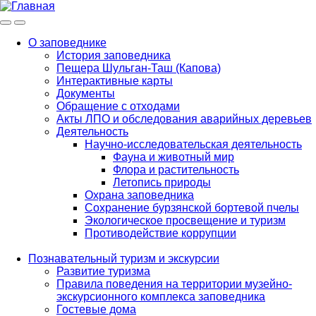
Меню
Инфо
О заповеднике
История заповедника
Main
Пещера Шульган-Таш (Капова)
navigation
Интерактивные карты
Документы
Обращение с отходами
Акты ЛПО и обследования аварийных деревьев
Деятельность
Научно-исследовательская деятельность
Фауна и животный мир
Флора и растительность
Летопись природы
Охрана заповедника
Сохранение бурзянской бортевой пчелы
Экологическое просвещение и туризм
Противодействие коррупции
Познавательный туризм и экскурсии
Развитие туризма
Правила поведения на территории музейно-
экскурсионного комплекса заповедника
Гостевые дома