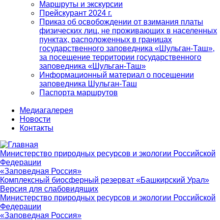
Маршруты и экскурсии
Прейскурант 2024 г.
Приказ об освобождении от взимания платы
физических лиц, не проживающих в населенных
пунктах, расположенных в границах
государственного заповедника «Шульган-Таш»,
за посещение территории государственного
заповедника «Шульган-Таш»
Информационный материал о посещении
заповедника Шульган-Таш
Паспорта маршрутов
Медиагалерея
Новости
Контакты
Министерство природных ресурсов и экологии Российской
Федерации
«Заповедная Россия»
Комплексный биосферный резерват «Башкирский Урал»
Версия для слабовидящих
Министерство природных ресурсов и экологии Российской
Федерации
«Заповедная Россия»