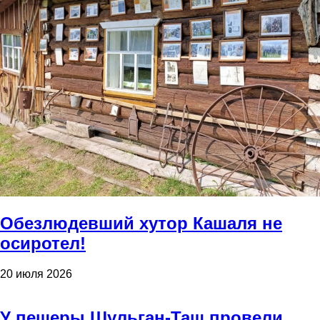
Обезлюдевший хутор Кашаля не
осиротел!
20 июля 2026
У пещеры Шульган-Таш провели