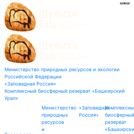
Инф
Ме
Министерство природных ресурсов и экологии
Российской Федерации
«Заповедная Россия»
Комплексный биосферный резерват «Башкирский
Урал»
Министерство
«Заповедная
Комплексн
природных
Россия»
биосферны
ресурсов
резерват
и
«Башкирск