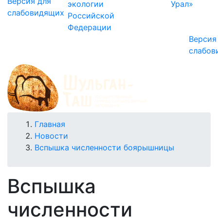
Версия для
экологии
Урал»
слабовидящих
Российской
Федерации
Версия
слабов
Строка
Главная
Новости
навигации
Вспышка численности боярышницы
Вспышка
численности