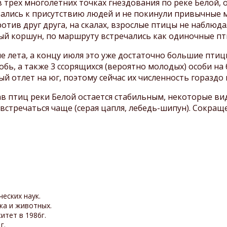
в трех многолетних точках гнездования по реке Белой, 
лись к присутствию людей и не покинули привычные ме
ротив друг друга, на скалах, взрослые птицы не наблю
ый коршун, по маршруту встречались как одиночные пти
е лета, а концу июля это уже достаточно большие птиц
бь, а также 3 ссорящихся (вероятно молодых) особи на
й отлет на юг, поэтому сейчас их численность гораздо н
в птиц реки Белой остается стабильным, некоторые ви
 встречаться чаще (серая цапля, лебедь-шипун). Сокра
еских наук.
ка и животных.
итет в 1986г.
г.