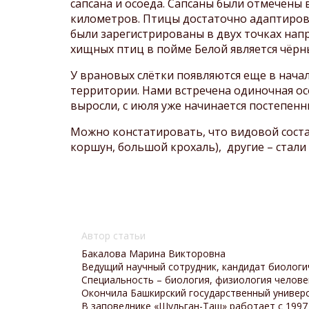
сапсана и осоеда. Сапсаны были отмечены 
километров. Птицы достаточно адаптирова
были зарегистрированы в двух точках нап
хищных птиц в пойме Белой является чёрн
У врановых слётки появляются еще в начал
территории. Нами встречена одиночная осо
выросли, с июля уже начинается постепенны
Можно констатировать, что видовой соста
коршун, большой крохаль), другие – стали
Автор статьи
Бакалова Марина Викторовна
Ведущий научный сотрудник, кандидат биологич
Специальность –
биология, физиология челове
Окончила Башкирский государственный универс
В заповеднике «Шульган-Таш» работает с 1997 