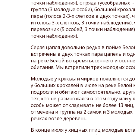
точки наблюдения), отряда гусеобразных - л
группа (3 молодые особи), большой крохаль
пары (голоса 2-3-х слетков в двух точках), 
и голоса 3-х слётков, 3 точки наблюдения)
перевозчик (5 особей, 3 точки наблюдения)
точки наблюдения).
Серая цапля довольно редка в пойме Белой
встречены в двух точках пара цапель и од
на реке Белой во время весеннего и осенн
обитания. Мы встретили трех молодых осо
Молодые у кряквы и чирков появляются до
у больших крохалей в июле на реке Белой
подросли и обитают самостоятельно, друг
тех, кто не размножался в этом году или у
особь может откладывать не более 13 яиц, 
отмечена и группа из 2 самок и 3 молодых
речках возле деревень.
В конце июля у хищных птиц молодые вста