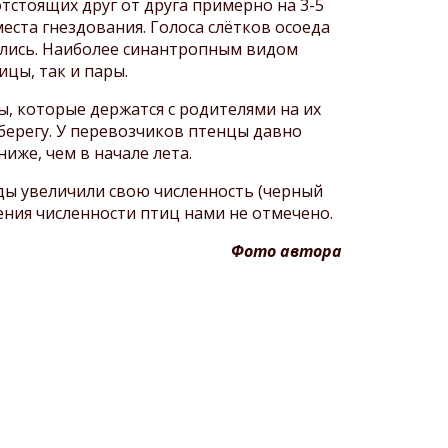
отстоящих друг от друга примерно на 3-5
ста гнездования. Голоса слётков осоеда
дались. Наиболее синантропным видом
цы, так и пары.
ы, которые держатся с родителями на их
 берегу. У перевозчиков птенцы давно
иже, чем в начале лета.
ды увеличили свою численность (черный
щения численности птиц нами не отмечено.
Фото автора