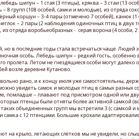
посещении заповедника
ебедь шипун – 1 стая (3 птицы), кряква – 3 стаи (13 ос
Охрана заповедника
Шульган-Таш
 – 8 групп (108 особей, самки и молодые), из отряда со
Сохранение бурзянской
чёрный коршун – 3-4 пары (отмечено 7 особей), канюк (1 
Паспорта маршрутов
бортевой пчелы
, чеглок – 2 пары (2 наблюдения одиночных птиц в двух 
Экологическое
, из отряда воробьеобразных - серая ворона (4 особи, 2 
просвещение и туризм
Противодействие
, но в последние годы стала встречаться чаще. Людей э
коррупции
иночная особь. Лебедь-шипун – редкий гость, особенно 
его пролёта. Летом не гнездящиеся особи могут далеко
бей возле деревни Кутаново.
вольно рано, и к концу июля уже самостоятельны, дер
 можно увидеть самок и молодых птиц в самых разных с
ие, помладше – плавают под присмотром одной или двух
 которых птенцы были отняты более активной самкой (вст
таких объединенных групп мы встретили 3 (с самкой и м
, и самка с 12 птенцами. Большие крохали адаптировалис
ют на крыло, летающих слётков мы не увидели, но слыш