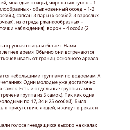
обей, молодые птицы), чирок-свистунок – 1
колообразных - обыкновенный осоед – 1-2
особь), сапсан-3 пары (6 особей: 3 взрослых
точках), из отряда ржанкообразных –
точки наблюдения), ворон – 4 особи (2
та крупная птица избегает. Нами
в летнее время. Обычно они встречаются
 откочевывать от границ основного ареала
жатся небольшими группами по водоёмам. А
очетаниях. Одни молодые уже достаточно
 самок. Есть и отдельные группы самок –
речена группа из 5 самок). Так как одна
олодыми по 17, 34 и 25 особей). Была
ь к присутствию людей, и живут в реках и
али голоса гнездящихся высоко на скалах