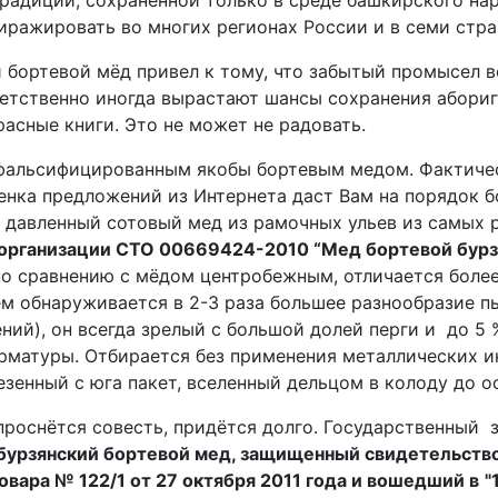
радиции, сохраненной только в среде башкирского нар
иражировать во многих регионах России и в семи стра
 бортевой мёд привел к тому, что забытый промысел в
ветственно иногда вырастают шансы сохранения абориг
расные книги. Это не может не радовать.
фальсифицированным якобы бортевым медом. Фактическ
енка предложений из Интернета даст Вам на порядок б
я давленный сотовый мед из рамочных ульев из самых
 организации СТО 00669424-2010 “Мед бортевой бурз
по сравнению с мёдом центробежным, отличается боле
м обнаруживается в 2-3 раза большее разнообразие пы
ий), он всегда зрелый с большой долей перги и до 5 
матуры. Отбирается без применения металлических ин
езенный с юга пакет, вселенный дельцом в колоду до о
проснётся совесть, придётся долго. Государственный 
бурзянский бортевой мед, защищенный свидетельство
вара № 122/1 от 27 октября 2011 года и вошедший в
"