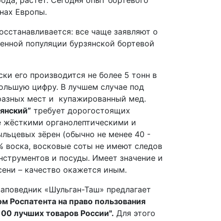
ода, растет. Сегодня опыт бортевого
нах Европы.
осстанавливается: все чаще заявляют о
енной популяции бурзянской бортевой
и его производится не более 5 тонн в
ольшую цифру. В лучшем случае под
 разных мест и купажированный мед.
янский”
требует дорогостоящих
е жёсткими органолептическими и
льцевых зёрен (обычно не менее 40 -
% воска, восковые соты не имеют следов
струментов и посуды. Имеет значение и
сени – качество окажется иным.
заповедник «Шульган-Таш» предлагает
м Роспатента на право пользования
100 лучших товаров России".
Для этого