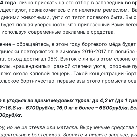
24 года
лично приехать на его отбор в заповедник
во в
существуют, познакомитесь с их нелегким ремеслом. В
 с дикими животными, уйти от тягот полевого быта. Вы
с будет полная уверенность, что привезённый Вами лег
 используя современные рекламные средства.
ение – обращайтесь, в этом году бортевого мёда буде
чески повторяются: в зимовку 2016-2017 г.г. погибло б
г.г. отход достигал 95%. Взяток с липы в этом сезоне о
иклы, «рашенджипы» разной степени уюта, опорные пу
екс около Каповой пещеры. Такой концентрации борте
льское бортничество, первые азы этого промысла освои
 угодьях во время медовых туров: до 4,2 кг (до 1 трех
2,7-16.8 кг– 6700руб/кг, 16,9 кг и более – 6600руб/кг.
00руб/кг.
, но не из стекла или металла. Вырученные средства 
одеятельных бортевиков. Звоните и пишите заранее, ук