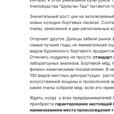
Интерес к этой уникальной культурной т
пчеловодства "Шульган-Таш" пытаются т
Значительный рост цен на эксклюзивный
новых колодно-бортевых пасеках. Соот
пчелы, занесенной в две региональные к
Огорчает другое. Дельцы забили рынок 
самые лучшие годы, но внимательная оц
видом бурзянского бортевого продаетс
Отличить подделку не просто:
стандарт
лабораторных анализов. Бортевой мёд, 
физико-химическими показателями. В не
100 видов местных дикорастущих растен
искусственной вощины и проволочной ар
какие пчелы собрали мед: если это прив
Ждать, когда у всех предпринимателей 
приобрести
гарантированно настоящий 
наименованием места происхождения то