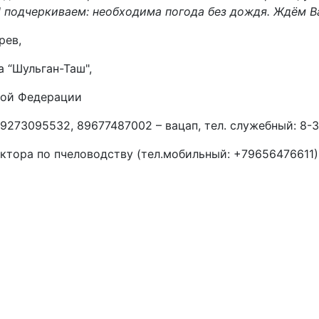
И подчеркиваем: необходима погода без дождя. Ждём В
рев,
 “Шульган-Таш",
ской Федерации
89273095532, 89677487002 – вацап, тел. служебный: 8-3
ектора по пчеловодству (тел.мобильный: +79656476611)