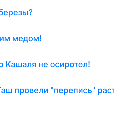
 березы?
им медом!
 Кашаля не осиротел!
аш провели "перепись" рас