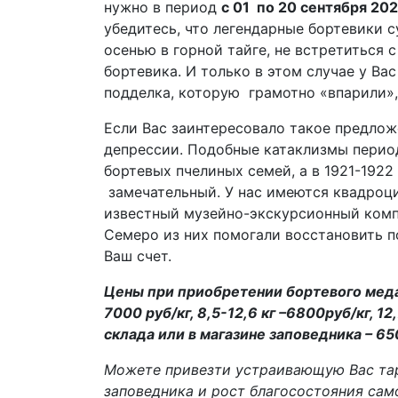
нужно в период
с 01 по 20 сентября 20
убедитесь, что легендарные бортевики 
осенью в горной тайге, не встретиться
бортевика. И только в этом случае у Ва
подделка, которую грамотно «впарили»,
Если Вас заинтересовало такое предлож
депрессии. Подобные катаклизмы периоди
бортевых пчелиных семей, а в 1921-1922 
замечательный. У нас имеются квадроц
известный музейно-экскурсионный компл
Семеро из них помогали восстановить по
Ваш счет.
Цены при приобретении бортевого меда в
7000 руб/кг, 8,5-12,6 кг –6800руб/кг, 1
склада или в магазине заповедника – 65
Можете привезти устраивающую Вас тару
заповедника и рост благосостояния сам