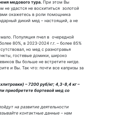
ремя медового тура.
При этом Вы
ам не удастся не восхититься золотой
 сами окажетесь в роли помощника
ендарный дикий мед – настоящий, а не
т мало. Популяция пчел в очередной
олее 80%, в 2023-2024 г.г. – более 85%
тсутствовал, но мед с разнотравья
нкты, гостевые домики, широко
виков Вы больше не встретите нигде.
те и Вы. Так что: почти все капризы за
литровки) – 7200 руб/кг; 4,3-8,4 кг –
 Если приобретете бортевой мед со
пойдут на развитие деятельности
азывайте контактные данные – нам