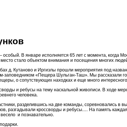
унков
– особый. В январе исполняется 65 лет с момента, когда 
 место стало объектом внимания и посещения многих людей
лубах д. Кутаново и Иргизлы прошли мероприятия под назв
еем-заповедником «Пещера Шульган-Таш». Мы рассказали г
ещеры, о сопутствующих находках и еще много интересного
сворды и ребусы на тему наскальной живописи. В ходе м
ревнего человека.
астники, разделившись на две команды, соревновались в в
лов, разгадывали кроссворды и ребусы.… На память каждая 
 весело и познавательно.
подарки.