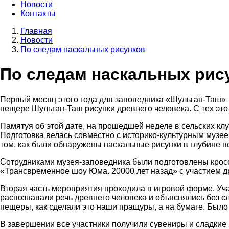
Новости
Контакты
Главная
Новости
Строка
По следам наскальных рисунков
навигации
По следам наскальных рис
Первый месяц этого года для заповедника «Шульган-Таш» 
пещере Шульган-Таш рисунки древнего человека. С тех это
Памятуя об этой дате, на прошедшей неделе в сельских к
Подготовка велась совместно с историко-культурным муз
том, как были обнаружены наскальные рисунки в глубине п
Сотрудниками музея-заповедника были подготовлены крос
«Трансвременное шоу Юма. 20000 лет назад» с участием д
Вторая часть мероприятия проходила в игровой форме. Уч
распознавали речь древнего человека и объяснялись без с
пещеры, как сделали это наши пращуры, а на бумаге. Было
В завершении все участники получили сувениры и сладкие 