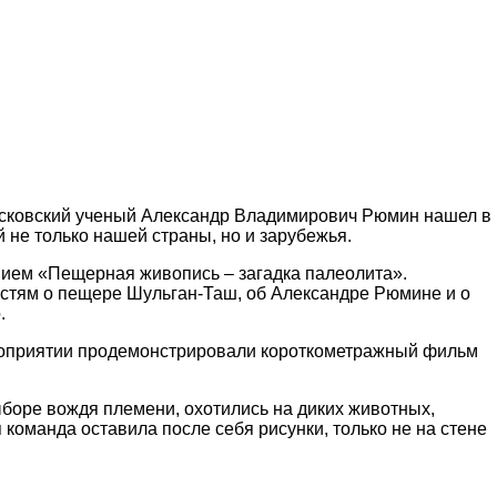
Московский ученый Александр Владимирович Рюмин нашел в
 не только нашей страны, но и зарубежья.
анием «Пещерная живопись – загадка палеолита».
остям о пещере Шульган-Таш, об Александре Рюмине и о
.
ероприятии продемонстрировали короткометражный фильм
ыборе вождя племени, охотились на диких животных,
команда оставила после себя рисунки, только не на стене