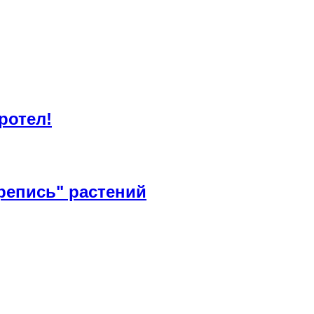
ротел!
репись" растений