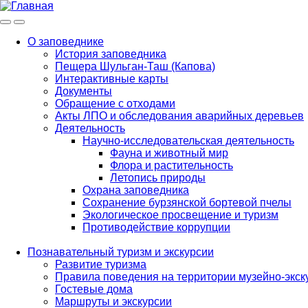
Меню
Инфо
О заповеднике
История заповедника
Main
Пещера Шульган-Таш (Капова)
navigation
Интерактивные карты
Документы
Обращение с отходами
Акты ЛПО и обследования аварийных деревьев
Деятельность
Научно-исследовательская деятельность
Фауна и животный мир
Флора и растительность
Летопись природы
Охрана заповедника
Сохранение бурзянской бортевой пчелы
Экологическое просвещение и туризм
Противодействие коррупции
Познавательный туризм и экскурсии
Развитие туризма
Правила поведения на территории музейно-экск
Гостевые дома
Маршруты и экскурсии