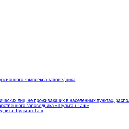
урсионного комплекса заповедника
ических лиц, не проживающих в населенных пунктах, распо
арственного заповедника «Шульган-Таш»
едника Шульган-Таш