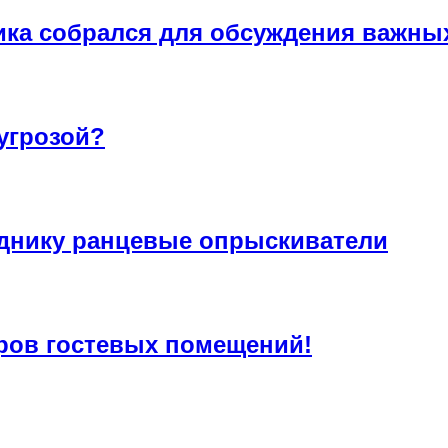
ика собрался для обсуждения важны
угрозой?
днику ранцевые опрыскиватели
ров гостевых помещений!