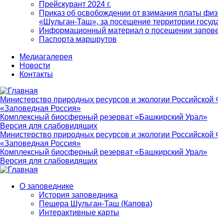
Прейскурант 2024 г.
Приказ об освобождении от взимания платы физ
«Шульган-Таш», за посещение территории госуд
Информационный материал о посещении запов
Паспорта маршрутов
Медиагалерея
Новости
Контакты
Министерство природных ресурсов и экологии Российской
«Заповедная Россия»
Комплексный биосферный резерват «Башкирский Урал»
Версия для слабовидящих
Министерство природных ресурсов и экологии Российской
«Заповедная Россия»
Комплексный биосферный резерват «Башкирский Урал»
Версия для слабовидящих
О заповеднике
История заповедника
Main
Пещера Шульган-Таш (Капова)
navigation
Интерактивные карты